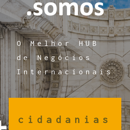
O Melhor HUB
de Negócios
Internacionais
+
cidadanias