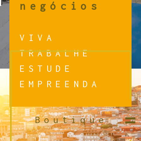
negócios
VIVA
TRABALHE
ESTUDE
EMPREENDA
=
Boutique